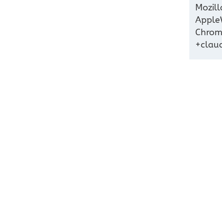
Mozill
AppleW
Chrome
+clau