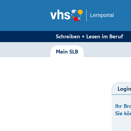
Lernportal
Schreiben + Lesen im Beruf
Mein SLB
Logi
Ihr Br
Sie kö